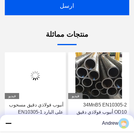
ارسل
منتجات مماثلة
فيديو
فيديو
34MnB5 EN10305-2
أنبوب فولاذي دقيق مسحوب
OD10 أنبوب فولاذي دقيق
على البارد EN10305-1
أنبوب فولاذي ملحوم ERW
E235 لأنابيب الأسطوانات
Andrew
لتطبيقات السيارات
الهيدروليكية
احصل على أفضل سعر
احصل على أفضل سعر