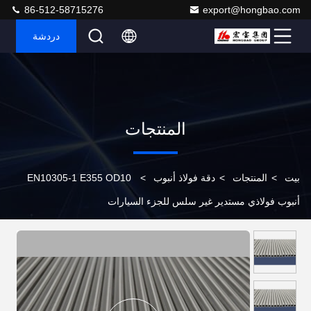
86-512-58715276
export@hongbao.com
دردشة
المنتجات
بيت
>
المنتجات
>
دقة فولاذ أنبوب
>
EN10305-1 E355 OD10
أنبوب فولاذي مستدير غير سلس للجزء السيارات