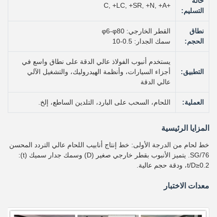
حالة
+C, +LC, +SR, +N, +A
التسليم:
نطاق
القطر الخارجي: φ6-φ80
الحجم:
سمك الجدار: 0.5-10
يستخدم أنبوب الفولاذ عالي الدقة على نطاق واسع في
التطبيق:
أجزاء السيارات، وأنظمة الهيدروليك، والتشغيل الآلي
عالي الدقة
العملية:
اللحام، السحب على البارد، التلدين الساطع، إلخ.
المزايا الرئيسية
خط لحام من الدرجة الأولى: خط إنتاج أنابيب اللحام عالي التردد المحسن
SG/76. يتميز الأنبوب بقطر خارجي صغير (D) وسمك جدار سميك (t):
t/D≥0.2، ودقة حجم عالية.
معدات الاختبار