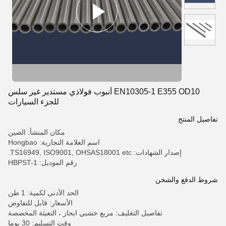
EN10305-1 E355 OD10 أنبوب فولاذي مستدير غير سلس
للجزء السيارات
تفاصيل المنتج
مكان المنشأ: الصين
اسم العلامة التجارية: Hongbao
إصدار الشهادات: TS16949, ISO9001, OHSAS18001 etc.
رقم الموديل: HBPST-1
شروط الدفع والشحن
الحد الأدنى لكمية: 1 طن
الأسعار: قابل للتفاوض
تفاصيل التغليف: مربع خشبي ابحار ، التعبئة المخصصة
وقت التسليم: 30 يوما