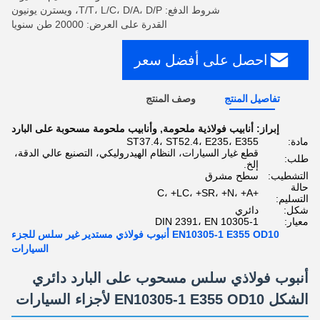
شروط الدفع: T/T، L/C، D/A، D/P، ويسترن يونيون
القدرة على العرض: 20000 طن سنويا
احصل على أفضل سعر
تفاصيل المنتج
وصف المنتج
إبراز:
أنابيب فولاذية ملحومة
,
وأنابيب ملحومة مسحوبة على البارد
مادة:
ST37.4، ST52.4، E235، E355
قطع غيار السيارات، النظام الهيدروليكي، التصنيع عالي الدقة،
طلب:
إلخ.
التشطيب:
سطح مشرق
حالة
+C، +LC، +SR، +N، +A
التسليم:
شكل:
دائري
معيار:
DIN 2391، EN 10305-1
EN10305-1 E355 OD10 أنبوب فولاذي مستدير غير سلس للجزء
السيارات
أنبوب فولاذي سلس مسحوب على البارد دائري
الشكل EN10305-1 E355 OD10 لأجزاء السيارات