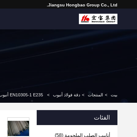
Jiangsu Hongbao Group Co., Ltd.
بيت
>
المنتجات
>
دقة فولاذ أنبوب
>
EN10305-1 E235 أنبوب فولاذي دقيق سحب بارد مع 6-120mm OD لتحقيق دقة أبعاد عالية
الفئات
أنابيب الصلب الملحومة
(58)