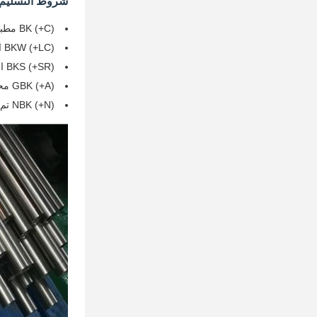
شروط التسليم
BK (+C) مطبقة باردة / صلبة (مطبقة باردة كما هو مرسوم)
BKW (+LC) المنهجة باردة / ناعمة
BKS (+SR) انتهت باردة / تخفيف الإجهاد
GBK (+A) محترق
NBK (+N) تم تطبيعه