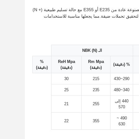
يحدد المعيار EN10305-1 أنابيب الفولاذ الدقيقة غير الملحومة المسحوبة باردة. هذه الأنابيب ، المصنوعة عادة من E235 أو E355 مع حالة تسليم طبيعية (+ N)
د لتحقيق تحملات ضيقة.مما يجعلها مناسبة للاستخدامات
الـ NBK (N)
%
ReH Mpa
Rm Mpa
% (دقيقة)
(دقيقة)
(دقيقة)
(دقيقة)
30
215
290~430
25
235
340~480
440 إلى
21
255
570
490 ~
22
355
630