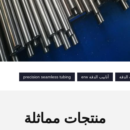
 الدقة
أنابيب الدقة erw
precision seamless tubing
منتجات مماثلة