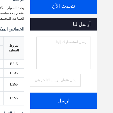
نتحدث الآن
،تقدم دقة قياسية
الصناعية المختلف
أرسل لنا
الخصائص الميكا
شروط
التسليم
E215
E235
E255
E355
ارسل