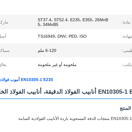
ST37.4، ST52.4، E235، E355، 26MnB
مادة::
ماركة
5، 34MnB5
هادة::
TS16949، DNV، PED، ISO
أصل
ظيمي::
6-120 ملم
سماكة
يكتب::
ملحومة أو غير ملحومة
يعالج
EN10305-1 E235 أنبوب فولاذي دقيق سحب بارد مع 6-120mm OD لتحقيق دقة أبعاد عالية
لدقيقة، أنابيب الفولاذ الخام المسحوبة باردة
لمنتج
 باردة الأنابيب الفولاذية السامة