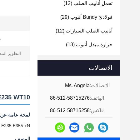
تحمل أنابيب الصلب
(12)
فولاذيّ Bundy أنبوب
(29)
أنابيب الصلب السيارات
(12)
ش
حرارة مبدل أنبوب
(13)
التطوير التن
الاتصالات
الاتصالات:
Ms. Angela
EN10305-1 E235 WT10 أنابيب الفولاذ ا
الهاتف:
86-512-58715276
فاكس:
86-512-58715258
لمحة عامة عن ا
EN10305-1 E235 E355 +N منتجات الدقة المسحوبة
الوصف