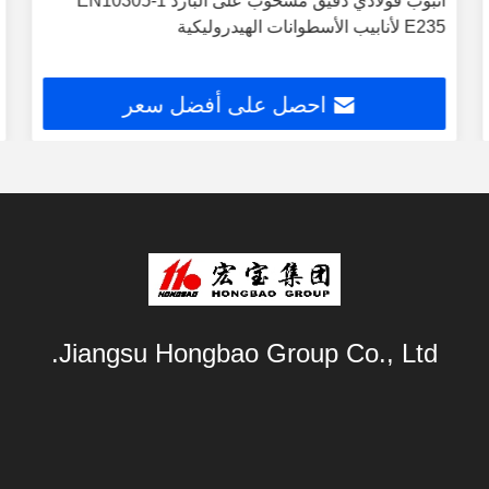
أنبوب فولاذي دقيق مسحوب على البارد EN10305-1
E235 لأنابيب الأسطوانات الهيدروليكية
احصل على أفضل سعر
Jiangsu Hongbao Group Co., Ltd.