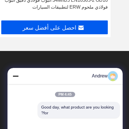
طية
34MnB5 EN10305-2 OD10 أنبوب فولاذي دقيق أنبوب
فولاذي ملحوم ERW لتطبيقات السيارات
احصل على أفضل سعر
Andrew
4:45 PM
Good day, what product are you looking 
المنتجات
for?
أنابيب الصلب الملحومة