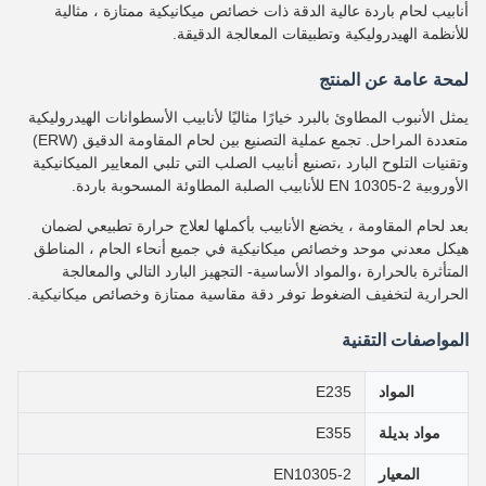
أنابيب لحام باردة عالية الدقة ذات خصائص ميكانيكية ممتازة ، مثالية
للأنظمة الهيدروليكية وتطبيقات المعالجة الدقيقة.
لمحة عامة عن المنتج
يمثل الأنبوب المطاوئ بالبرد خيارًا مثاليًا لأنابيب الأسطوانات الهيدروليكية
متعددة المراحل. تجمع عملية التصنيع بين لحام المقاومة الدقيق (ERW)
وتقنيات التلوح البارد ،تصنيع أنابيب الصلب التي تلبي المعايير الميكانيكية
الأوروبية EN 10305-2 للأنابيب الصلبة المطاوئة المسحوبة باردة.
بعد لحام المقاومة ، يخضع الأنابيب بأكملها لعلاج حرارة تطبيعي لضمان
هيكل معدني موحد وخصائص ميكانيكية في جميع أنحاء الحام ، المناطق
المتأثرة بالحرارة ،والمواد الأساسية- التجهيز البارد التالي والمعالجة
الحرارية لتخفيف الضغوط توفر دقة مقاسية ممتازة وخصائص ميكانيكية.
المواصفات التقنية
المواد
E235
مواد بديلة
E355
المعيار
EN10305-2