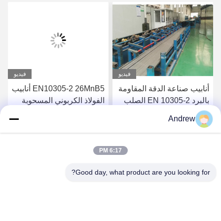
فيديو
فيديو
أنابيب صناعة الدقة المقاومة
EN10305-2 26MnB5 أنابيب
بالبرد EN 10305-2 الصلب
الفولاذ الكربوني المسحوبة
المعيار سبيكة الكربون لأجزاء
باردة لأجزاء المركبات
Andrew
السيارات
احصل على أفضل سعر
احصل على أفضل سعر
6:17 PM
Good day, what product are you looking for?
Jiangsu Hongbao Group Co., Ltd.