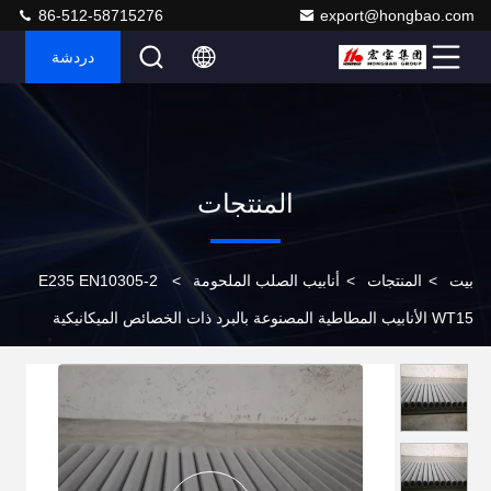
86-512-58715276
export@hongbao.com
دردشة
المنتجات
بيت
>
المنتجات
>
أنابيب الصلب الملحومة
>
E235 EN10305-2
WT15 الأنابيب المطاطية المصنوعة بالبرد ذات الخصائص الميكانيكية
الجيدة والدقة العالية للأنظمة الهيدروليكية