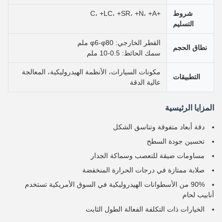
شروط
+C، +LC، +SR، +N، +A
التسليم
القطر الخارجي: φ6-φ80 ملم
نطاق الحجم
سمك الحائط: 0.5-10 ملم
مكونات السيارات، الأنظمة الهيدروليكية، المعالجة
التطبيقات
عالية الدقة
المزايا الرئيسية
دقة أبعاد متفوقة وتناسق الشكل
تحسين جودة السطح
مساومات ضيقة للتعصب وسماكة الجدار
صلابة ممتازة في درجات الحرارة المنخفضة
90% من الأسطوانات الهيدروليكية في السوق الأمريكية تستخدم
أنابيب لحام
الخيارات ذات التكلفة الفعالة الطول الثابت