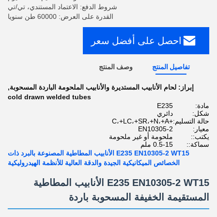
شروط الدفع: الاعتماد المستندي، تي/تي
القدرة على العرض: 60000 طن سنويا
احصل على أفضل سعر
تفاصيل المنتج
وصف المنتج
إبراز:
لحام الأنابيب المستديرة والأنابيب الملحومة الباردة المسحوبة
,
cold drawn welded tubes
مادة:
E235
شكل:
دائري
حالة التسليم:
+C،+LC،+SR،+N،+A
معيار:
EN10305-2
يكتب::
ملحومة أو غير ملحومة
سماكة::
0.5-15 ملم
E235 EN10305-2 WT15 الأنابيب المطاطية المصنوعة بالبرد ذات
الخصائص الميكانيكية الجيدة والدقة العالية للأنظمة الهيدروليكية
E235 EN10305-2 WT15 الأنابيب المطاطية
المستقيمة الخفيفة المسحوبة باردة