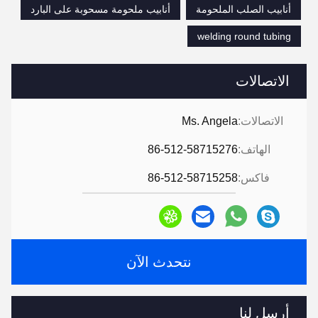
أنابيب الصلب الملحومة
أنابيب ملحومة مسحوبة على البارد
welding round tubing
الاتصالات
الاتصالات:
Ms. Angela
الهاتف:
86-512-58715276
فاكس:
86-512-58715258
نتحدث الآن
أرسل لنا