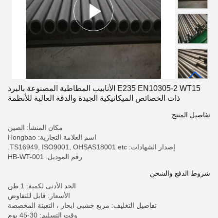
E235 EN10305-2 WT15 الأنابيب المطاطية المصنوعة بالبرد
ذات الخصائص الميكانيكية الجيدة والدقة العالية للأنظمة
الهيدروليكية
تفاصيل المنتج
مكان المنشأ: الصين
اسم العلامة التجارية: Hongbao
إصدار الشهادات: TS16949, ISO9001, OHSAS18001 etc.
رقم الموديل: HB-WT-001
شروط الدفع والشحن
الحد الأدنى لكمية: 1 طن
الأسعار: قابل للتفاوض
تفاصيل التغليف: مربع خشبي ابحار ، التعبئة المخصصة
وقت التسليم: 30-45 يوم