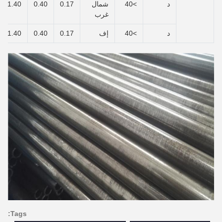
د
>40
شمال
0.17
0.40
1.40
غرب
د
>40
إف
0.17
0.40
1.40
Tags: