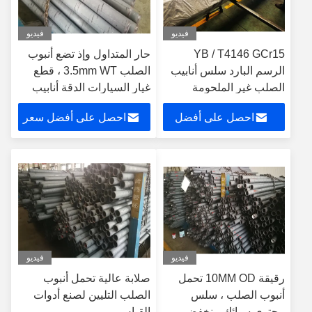
فيديو
فيديو
YB / T4146 GCr15
حار المتداول وإذ تضع أنبوب
الرسم البارد سلس أنابيب
الصلب 3.5mm WT ، قطع
الصلب غير الملحومة
غيار السيارات الدقة أنابيب
الصلب
احصل على أفضل
احصل على أفضل سعر
سعر
فيديو
فيديو
رقيقة 10MM OD تحمل
صلابة عالية تحمل أنبوب
أنبوب الصلب ، سلس
الصلب التليين لصنع أدوات
محتوى سبائك منخفض
القياس