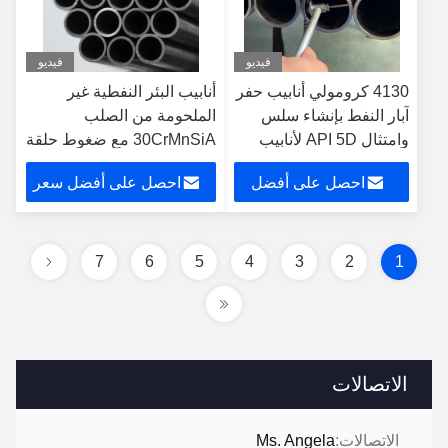
فيديو
فيديو
4130 كرومولي أنابيب حفر
أنابيب البئر النفطية غير
آبار النفط بإنشاء سلس
الملحومة من الصلب
وامتثال API 5D لأنابيب
30CrMnSiA مع ضغوط حلقة
الصلب الكربوني وأنابيب
متبقية منخفضة وقوة عالية
احصل على أفضل
احصل على أفضل سعر
قضبان الحفر
للآبار المطالبة
سعر
7
6
5
4
3
2
1
الاتصالات
الاتصالات:
Ms. Angela