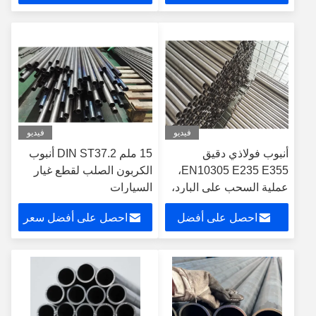
سعر
فيديو
فيديو
أنبوب فولاذي دقيق
15 ملم DIN ST37.2 أنبوب
EN10305 E235 E355،
الكربون الصلب لقطع غيار
عملية السحب على البارد،
السيارات
أنبوب فولاذي كربوني
احصل على أفضل
احصل على أفضل سعر
مجوف بدون لحام
سعر