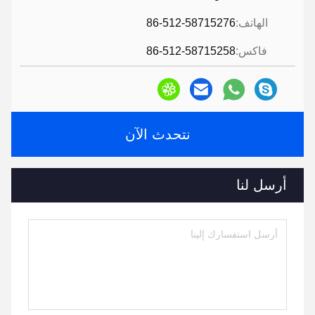
الهاتف:
86-512-58715276
فاكس:
86-512-58715258
نتحدث الآن
أرسل لنا