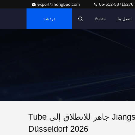
export@hongbao.com
86-512-58715276
اتصل بنا
دردشة
Arabic
4 أيام للذهاب! فريق الخبراء في Jiangsu Hongbao جاهز للانطلاق إلى Tube
Düsseldorf 2026