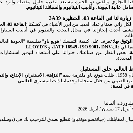
قنا التجاري والفني ذو الخبرة مستعد لتقديم حلول مفصلة والرد عل
امل عالية الجودة، وأنابيب التيتانيوم والسبائك التيتانيوم
.
ا في القاعة 03، الحظيرة 3A39
كل زائر، قمنا بإعداد العديد من أبرز الأشياء في كشكنا (
القاعة 03، الحظيرة 3A39
تشف أحدث إنجازاتنا في مجال البحث والتطوير في أنابيب السيارات،
طات.
لوثوق بها
: تعرف على كيفية التمسك "هونغ باو" بفلسفة "الجودة العالية
بما في ذلك
IATF 16949، ISO 9001، DNV، و LLOYD'S
.
ة
: بغض النظر عن صناعتك، خبرائنا على استعداد لتوفير استشارات 
المحددة.
ط العالم، خلق المستقبل
مة بقيم
"النزاهة، الاستقرار، الإبداع، والت
نيع الصيني من خلال منتجاتنا وخدماتنا ذات المستوى العالمي.
 في لمحة:
دورف، ألمانيا
أميال لمقابلتك، (جيانغسو هونغباو) تتطلع بصدق للترحيب بك في (دوس