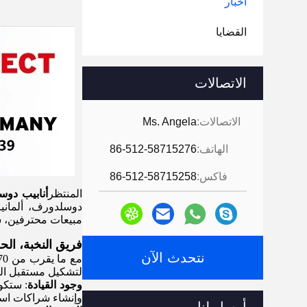
أخبار
القضايا
الاتصالات
الاتصالات:
Ms. Angela
الهاتف:
86-512-58715276
فاكس:
86-512-58715258
المنتظر
أنابيب دوسلد
دوسلدورف، ألمانيا.
مبيعات محترفين، سو
فريق النخبة، الحو
نتحدث الآن
لتشكيل مستقبل الص
وجود القيادة
: ستكو
وإنشاء شراكات استر