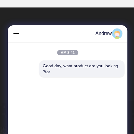
Andrew
8:41 AM
Good day, what product are you looking 
المنتجات
for?
أنابيب الصلب الملحومة
دقة فولاذ أنبوب
أنبوب الصلب أجوف
أنابيب حفر النفط
أنابيب البئر النفطي