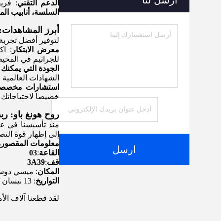
أرسل لنا
الدعم التقني
: فري
السلسة، أنابيب المح
أبرز المشاهدات: زيارة لن
لتوفير أفضل تجربة ل
معرض الابتكار
: اك
للجراثيم في المحي
الجودة التي يمكنك ا
الشهادات العالمية 
استشارات مخصص
خصيصا لاحتياجاتك 
روح هونغ باو: رب
منذ تأسيسنا في عام 1958، ظلت هونغ باو ملتز
إلى إظهار قوة التص
معلومات المقصورة
ارسل
القاعة
:
03
قف
:
3A39
المكان
: ميسي دوسل
التواريخ
: 13 نيسان / أبريل 17 نيسان / أبريل 2026
لقد قطعنا آلاف ال