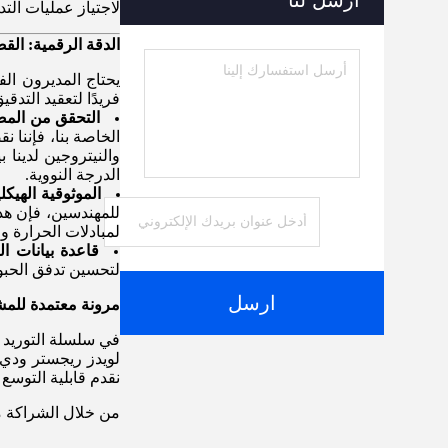
أرسل لنا
لاجتياز عمليات التد
الدقة الرقمية: القض
يحتاج المديرون الف
فريدًا لتعقيد التدقي
التحقق من المصد
الخاصة بنا، فإننا 
والنيتروجين لدينا
الدرجة النووية.
الموثوقية الهيكلية (
لمبادلات الحرارة و
قاعدة بيانات ال
لتحسين تدفق الحبوب
ارسل
مرونة معتمدة للمش
في سلسلة التوريد ا
نقدم قابلية التوسع 
من خلال الشراكة مع