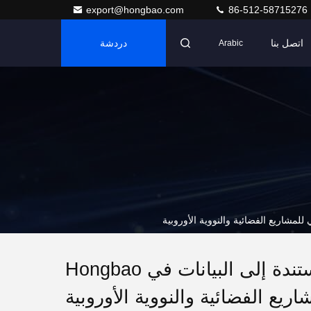
export@hongbao.com
86-512-58715276
اتصل بنا
دردشة
Arabic
التتبع الكامل للمعادن: تعمل مراقبة الجودة المستندة إلى البيانات في Hongbao
يع الفضائية والنووية الأوروبية