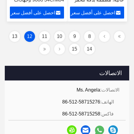
النفطي
حلقية متبقية منخفضة
احصل على أفضل سعر
احصل على أفضل سعر
13
12
11
10
9
8
15
14
الاتصالات
الاتصالات:
Ms. Angela
الهاتف:
86-512-58715276
فاكس:
86-512-58715258