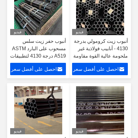
فيديو
فيديو
أنبوب زيت كرومولي بدرجة
أنبوب حفر زيت سلس
4130 - أنابيب فولاذية غير
مسحوب على البارد ASTM
ملحومة عالية القوة مقاومة
A519 درجة 4130 لتطبيقات
للتآكل لتطبيقات آبار النفط
قضبان الحفر
احصل على أفضل سعر
احصل على أفضل سعر
والتعدين
فيديو
فيديو