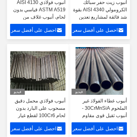
أنبوب زيت حفر سبائك
أنبوب فولاذي AISI 4130
الكرومولي AISI 4340 بقوة
ASTM A519 قياسي بدون
شد فائقة لمشاريع تعدين
لحام، أنبوب غلاف من
المعادن غير الحديدية
سبائك الكروم والموليبدينوم
احصل على أفضل سعر
احصل على أفضل سعر
مقاوم للتآكل لحفر آبار
النفط
فيديو
فيديو
أنبوب غطاء الفولاذ غير
أنبوب فولاذي محمل دقيق
الملحوم 30CrMnSiA -
مسحوب على البارد بدون
أنبوب ثقيل قوي مقاوم
لحام 100Cr6 لقطع غيار
للتآكل مع ضغوط حلقة
السيارات والمحركات
احصل على أفضل سعر
احصل على أفضل سعر
متبقية منخفضة