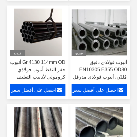
فيديو
فيديو
أنبوب فولاذي دقيق
Gr 4130 114mm OD أنبوب
EN10305 E355 OD80
حفر النفط أنبوب فولاذي
مُلدّن، أنبوب فولاذي مدرفل
كرومولي لأنابيب التغليف
على البارد
غير الملحومة
احصل على أفضل سعر
احصل على أفضل سعر