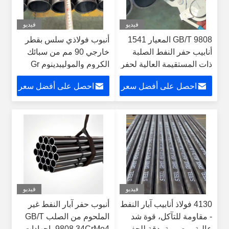
فيديو
فيديو
GB/T 9808 المعيار 1541
أنبوب فولاذي سلس بقطر
أنابيب حفر النفط الصلبة
خارجي 90 مم من سبائك
ذات المستقيمة العالية لحفر
الكروم والموليبدينوم Gr
الآبار الموثوق بها
4130 لأنابيب الحفر وأنابيب
احصل على أفضل سعر
احصل على أفضل سعر
الغلاف في آبار النفط
فيديو
فيديو
4130 فولاذ أنابيب آبار النفط
أنبوب حفر آبار النفط غير
- مقاومة للتآكل، قوة شد
الملحوم من الصلب GB/T
عالية، مصممة بدقة للحفر
9808 34CrMo4 بإجهادات