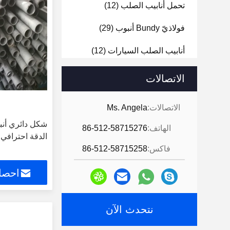
تحمل أنابيب الصلب
(12)
فولاذيّ Bundy أنبوب
(29)
أنابيب الصلب السيارات
(12)
حرارة مبدل أنبوب
(13)
الاتصالات
الاتصالات:
Ms. Angela
شكل دائري أن
الهاتف:
86-512-58715276
الدقة احترافي 
فاكس:
86-512-58715258
احصل
نتحدث الآن