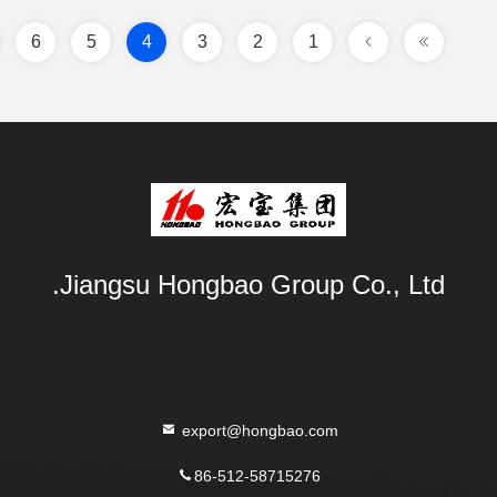
6
5
4
3
2
1
Jiangsu Hongbao Group Co., Ltd.
export@hongbao.com
86-512-58715276