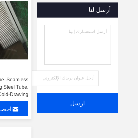
أرسل لنا
less
g Steel Tube,
Cold-Drawing.
ارسل
احصل