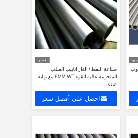
ديو
فيديو
بوب
صناعة النفط / الغاز انابيب الصلب
الملحومة عالية القوة 8MM WT مع نهاية
عادي
احصل على أفضل سعر