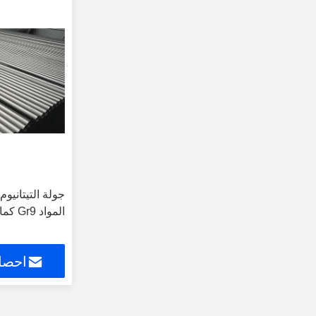
جولة التيتانيو
المواد Gr9 كما الأجزاء الميكانيكية
احصل