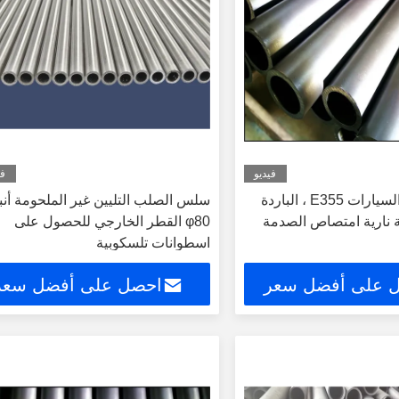
فيديو
في
أنابيب الصلب السيارات E355 ، الباردة
سلس الصلب التليين غير الملحومة أن
نارية امتصاص الصدمة
φ80 القطر الخارجي للحصول على
اسطوانات تلسكوبية
 على أفضل سعر
احصل على أفضل سعر