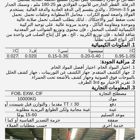
الدرفلة. القطر الخارجي للأنبوب الفولاذي هو 25-180 ملم ، وسمك الجدار
هو 3.5-20mm ، والذي ينقسم إلى الدقة العادية والدقة العالية. يستخدم
الفولاذ واضعة لصنع الكرات ، محامل الأسطوانة وحلقات تحمل. تحمل
تحت ضغط كبير والاحتكاك ، لذلك يتطلب الصلب تحمل صلابة عالية
وموحدة ومقاومة التآكل ، وحديد مرونة عالية. على توحيد التركيبة
الكيميائية للصلب المحمل ، فإن محتوى وتوزيع الشوائب غير المعدنية
شاقة للغاية ، فإن توزيع الكربيد ، الخ ، هو كل إنتاج الصلب في واحدة من
أكثر أنواع الصلب تطلبا.
1. المكونات الكيميائية
C٪
مينيسوتا
سي٪
ف٪
C٪
0.027
0.020
0،15-0،35
: 0،20-0،40
0،95-1،05
2. مراقبة الجودة:
1. اختيار المواد الخام: اختيار أفضل المواد الخام.
2. جهاز الكشف المتقدم: جهاز الكشف عن التوربينات ، جهاز كشف الخلل
بالموجات فوق الصوتية وجهاز كشف بالأشعة تحت الحمراء.
3. تقرير الاختبار مع 3rd الطرف.
3. المعلومات التجارية
مصطلح التجارة
FOB، EXW، CIF
موك
10000KG
دفع
30 ٪ TT مقدما ، والتوازن قبل شيبمنت أو B / L في الافق.
عينة
عينة مجانية ولكن الطوابع البريدية مطلوبة.
موعد التسليم
15-60 يومًا
صفقة
حزمة التصدير القياسية أو كما ال
خدمة أخرى
حسب متطلبات العملاء