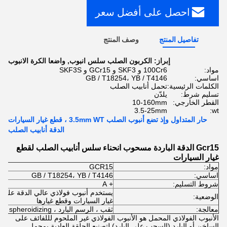
احصل على أفضل سعر
تفاصيل المنتج
وصف المنتج
إبراز:
الكربون الصلب سلس انبوب
,
واضعا الكرة الانبوب
مواد:
100Cr6 و SKF3 و GCr15 و SKF3S
اساسي:
GB / T18254، YB / T4146
الكلمات الرئيسية:
تحمل أنابيب الصلب
تسليم شرط:
يلدّن
القطر الخارجي:
10-160mm
3.5-25mm
wt:
حار المتداول وإذ تضع أنبوب الصلب 3.5mm WT ، قطع غيار السيارات
الدقة أنابيب الصلب
Gcr15 الدقة الباردة مسحوب انحناء سلس أنابيب الصلب لقطع
غيار السيارات
مواد:
GCR15
اساسي:
GB / T18254، YB / T4146
شروط التسليم:
+ A
يستخدم أنبوب فولاذي عالي الدقة على
الوضعية:
غيار السيارات وقطع غيارها
معالجة:
ثقب ، الرسم البارد ، spheroidizing الصلب ، الصلب الخ
الأنبوب الفولاذي المحمل هو الأنبوب الفولاذي غير الملحوم لللفائف على
الساخن أو البارد (السحب على البارد) لتصنيع الحلقة العادية بمحمل