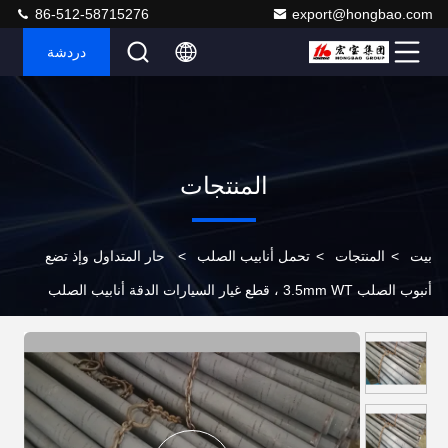
86-512-58715276
export@hongbao.com
دردشة
المنتجات
بيت
>
المنتجات
>
تحمل أنابيب الصلب
>
حار المتداول وإذ تضع
أنبوب الصلب 3.5mm WT ، قطع غيار السيارات الدقة أنابيب الصلب