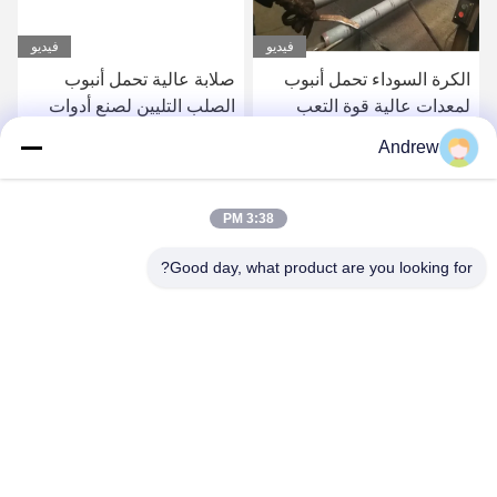
فيديو
فيديو
الكرة السوداء تحمل أنبوب
صلابة عالية تحمل أنبوب
لمعدات عالية قوة التعب
الصلب التليين لصنع أدوات
الاتصال
القياس
Andrew
احصل على أفضل سعر
احصل على أفضل سعر
3:38 PM
Good day, what product are you looking for?
Jiangsu Hongbao Group Co., Ltd.
export@hongbao.com
86-512-58715276
DAXIN TOWN، ZHANGJIAGANG، JIANGSU PRCHINA