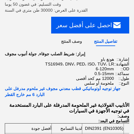
وقت التسليم: في غضون 50 يوما
القدرة على العرض: 30000 طن متري في السنة
احصل على أفضل سعر
تفاصيل المنتج
وصف المنتج
إبراز:
شريط الصلب جوفاء
,
جولة أنبوب مجوف
إشارة::
هونغ باو
الشهادة::
TS16949، DNV، PED، ISO، TUV، LR
6-120mm
OD::
سماكة::
0.5-15mm
طول::
12000 مم كحد أقصى
النوع::
ملحومة أو سلس
جهاز توجيه أوتوماتيكي قطب معدني مجوف غير ملحوم مدرفل على
البارد 6 مم خارج القطر
الأنابيب الفولاذية غير الملحومة المدرفلة على البارد المستخدمة
في توجيه الأجهزة في السيارات
وصف:
التسامح في البعد:
DIN2391 (EN10305)
لدينا التسامح
أفضل جودة