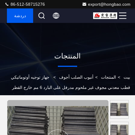
86-512-58715276
export@hongbao.com
دردشة
المنتجات
بيت
>
المنتجات
>
أنبوب الصلب أجوف
>
جهاز توجيه أوتوماتيكي
قطب معدني مجوف غير ملحوم مدرفل على البارد 6 مم خارج القطر