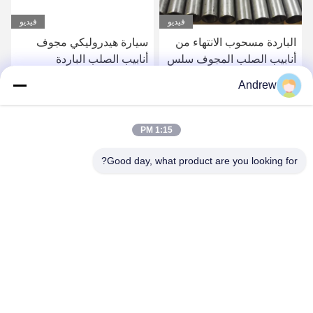
فيديو
فيديو
الباردة مسحوب الانتهاء من
سيارة هيدروليكي مجوف
أنابيب الصلب المجوف سلس
أنابيب الصلب الباردة
لنظام استقرار السيارات
التشطيب EN10305 E235
Andrew
E355 المواد
احصل على أفضل سعر
احصل على أفضل سعر
1:15 PM
Good day, what product are you looking for?
Jiangsu Hongbao Group Co., Ltd.
export@hongbao.com
86-512-58715276
DAXIN TOWN، ZHANGJIAGANG، JIANGSU PRCHINA