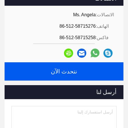
الاتصالات:
Ms. Angela
الهاتف:
86-512-58715276
فاكس:
86-512-58715258
نتحدث الآن
أرسل لنا