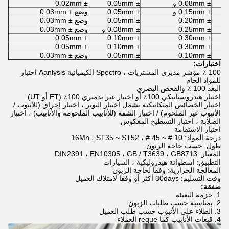
± 0.08mm و
± 0.05mm
± 0.02mm
± 0.15mm و
± 0.05mm
وضع ± 0.03mm
± 0.20mm
± 0.05mm
وضع ± 0.03mm
± 0.25mm
± 0.08mm و
وضع ± 0.03mm
± 0.05mm
± 0.10mm
± 0.30mm
± 0.05mm
± 0.10mm
± 0.30mm
± 0.10mm
± 0.05mm
وضع ± 0.03mm
اختبارات:
100 ٪ مؤشر مديري المشتريات ، Spectro الكيميائية Aanlysis اختبار
للمواد الخام
البعد 100 ٪ والفحص البصري
اختبار هيدروستاتيكي 100٪ أو اختبار غير تدميري 100٪ (ET أو UT)
اختبار الخصائص الميكانيكية يشمل اختبار التوتر ، اختبار إحراق (للأنبوب /
الأنبوب غير الملحوم) / اختبار الشفة (للأنابيب الملحومة والأنابيب) ، اختبار
الصلابة ، اختبار التسطيح المعكوس
اختبار الاستقامة
درجة المواد: 10 # ~ 45 # ، 16Mn ، ST35 ~ ST52
طول: حسب حاجة الزبون
المعيار: DIN2391 ، EN10305 ، GB / T3639 ، GB8713
التطبيق: اسطوانة هيدروليكية ، السيارات
المعالجة الحرارية: وفقا لحاجة الزبون
وقت التسليم: 30days أكثر أو وفقا لامتلاك العميل
صفقة:
1. حزمة التعبئة
2. بمناسبة حسب طلبات الزبون
3. الطلاء على الأنبوب حسب طلب العميل
4. قبعات الأنابيب كما reque العملاء