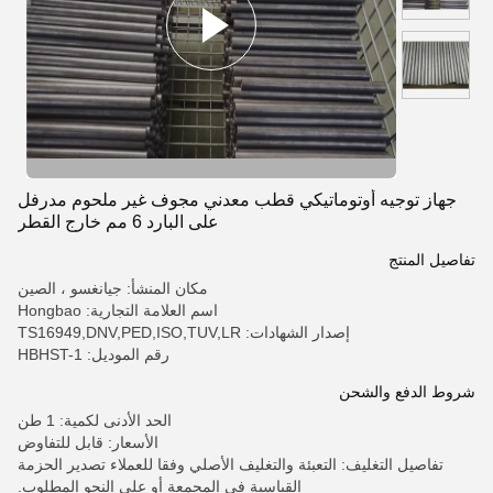
جهاز توجيه أوتوماتيكي قطب معدني مجوف غير ملحوم مدرفل
على البارد 6 مم خارج القطر
تفاصيل المنتج
مكان المنشأ: جيانغسو ، الصين
اسم العلامة التجارية: Hongbao
إصدار الشهادات: TS16949,DNV,PED,ISO,TUV,LR
رقم الموديل: HBHST-1
شروط الدفع والشحن
الحد الأدنى لكمية: 1 طن
الأسعار: قابل للتفاوض
تفاصيل التغليف: التعبئة والتغليف الأصلي وفقا للعملاء تصدير الحزمة
القياسية في المجمعة أو على النحو المطلوب.