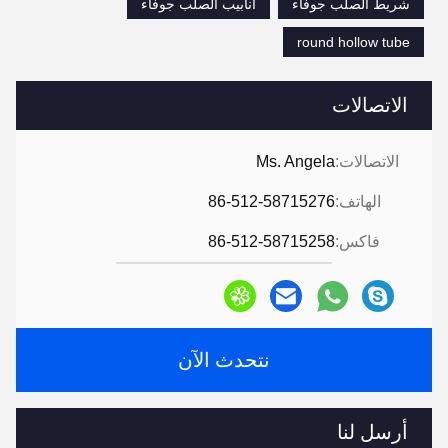
شريط الصلب جوفاء
أنابيب الصلب جوفاء
round hollow tube
الاتصالات
الاتصالات:
Ms. Angela
الهاتف:
86-512-58715276
فاكس:
86-512-58715258
نتحدث الآن
أرسل لنا