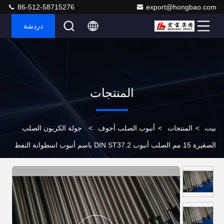
86-512-58715276
export@hongbao.com
دردشة
المنتجات
بيت
>
المنتجات
>
أنبوب الصلب أجوف
>
جولة الكربون الصلب
الصغيرة 15 مم الصلب أنبوب DIN ST37.2 باسم أنبوب اسطوانة النفط