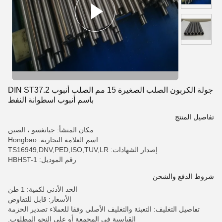
جولة الكربون الصلب الصغيرة 15 مم الصلب أنبوب DIN ST37.2
باسم أنبوب اسطوانة النفط
تفاصيل المنتج
مكان المنشأ: جيانغسو ، الصين
اسم العلامة التجارية: Hongbao
إصدار الشهادات: TS16949,DNV,PED,ISO,TUV,LR
رقم الموديل: HBHST-1
شروط الدفع والشحن
الحد الأدنى لكمية: 1 طن
الأسعار: قابل للتفاوض
تفاصيل التغليف: التعبئة والتغليف الأصلي وفقا للعملاء تصدير الحزمة
القياسية في المجمعة أو على النحو المطلوب.