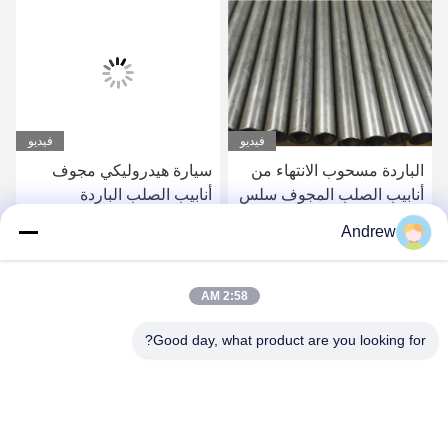
فيديو
فيديو
الباردة مسحوب الانتهاء من
سيارة هيدروليكي مجوف
أنابيب الصلب المجوف سلس
أنابيب الصلب الباردة
لنظام استقرار السيارات
التشطيب EN10305 E235
Andrew
E355 المواد
احصل على أفضل سعر
احصل على أفضل سعر
2:58 AM
Good day, what product are you looking for?
Jiangsu Hongbao Group Co., Ltd.