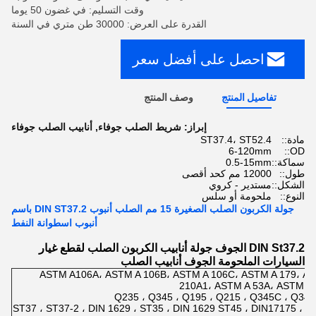
وقت التسليم: في غضون 50 يوما
القدرة على العرض: 30000 طن متري في السنة
احصل على أفضل سعر
تفاصيل المنتج
وصف المنتج
إبراز:
شريط الصلب جوفاء
,
أنابيب الصلب جوفاء
مادة::
ST37.4، ST52.4
6-120mm
OD::
سماكة::
0.5-15mm
طول::
12000 مم كحد أقصى
الشكل::
مستدير - كروي
النوع::
ملحومة أو سلس
جولة الكربون الصلب الصغيرة 15 مم الصلب أنبوب DIN ST37.2 باسم
أنبوب اسطوانة النفط
DIN St37.2 الجوف جولة أنابيب الكربون الصلب لقطع غيار
السيارات الملحومة الجوف أنابيب الصلب
1.ASTM A106A، ASTM A 106B، ASTM A 106C، ASTM A 179، A
210A1، ASTM A 53A، ASTM A
3.ST37 ، ST37-2 ، DIN 1629 ، ST35 ، DIN 1629 ST45 ، DIN17175 ، 