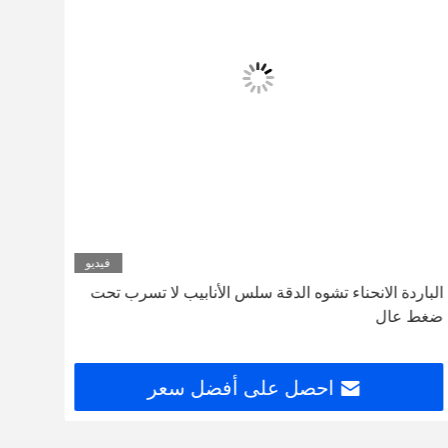
فيديو
الباردة الانحناء تشوه الدقة سلس الأنابيب لا تسرب تحت
ضغط عال
80mm الأنابيب المسحوبة 
احصل على أفضل سعر