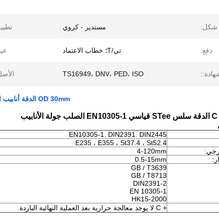
شكل:
مستدير - كروي
تطبي
دفع:
تي/T؛ خطاب الاعتماد
عين
هادة::
TS16949، DNV، PED، ISO
الأصل
OD 30mm الدقة أنابيب الصلب غير الملحومة ، النظام الهيدروليكي جولة أنبوب سلس
يب
EN10305-1. DIN2391. DIN2445
E235 ، E355 ، St37.4 ، St52.4
رجي:
4-120mm
ر:
0.5-15mm
GB / T3639
GB / T8713
DIN2391-2
EN 10305-1
HK15-2000
+ C
لا يوجد معالجة حرارية بعد العملية النهائية الباردة.