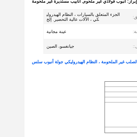
إبراز:
أنبوب فولاذي غير ملحوم
,
أنابيب مستديرة غير ملحومة
الجزء المتعلق بالسيارات ، النظام الهيدرولي
ق:
كي ، الآلات عالية التحضير. إلخ
ة:
عينة مجانية
::
جيانغسو، الصين