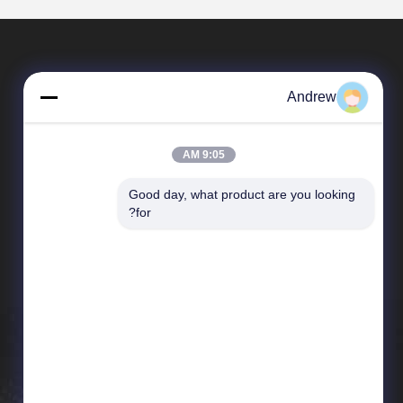
Andrew
9:05 AM
Good day, what product are you looking 
المنتجات
for?
أنابيب الصلب الملحومة
دقة فولاذ أنبوب
أنبوب الصلب أجوف
أنابيب حفر النفط
أنابيب البئر النفطي