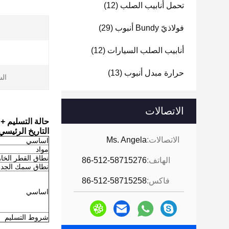
تحمل أنابيب الصلب
(12)
فولاذيّ Bundy أنبوب
(29)
أنابيب الصلب السيارات
(12)
حرارة مبدل أنبوب
(13)
الش
الاتصالات
حالة التسليم + C الدقة سلس STee قياسي EN10305-1 الصلب جولة الأناب
التاريخ الرئيسي
الاتصالات:
Ms. Angela
اساسي
مواد
نطاق القطر الخا
الهاتف:
86-512-58715276
نطاق سمك الجدا
فاكس:
86-512-58715258
اساسي
شروط التسليم