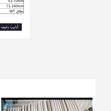
61-70mm
71-160mm
نطاق WT
أنابيب دقيقة