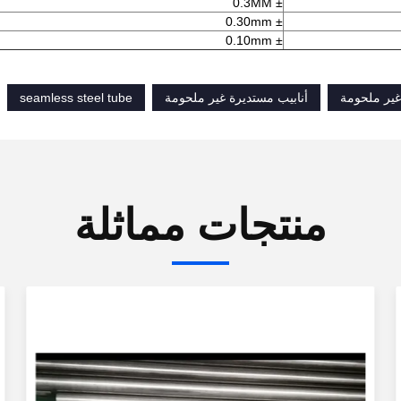
± 0.3MM
± 0.30mm
± 0.10mm
 غير ملحومة
أنابيب مستديرة غير ملحومة
seamless steel tube
منتجات مماثلة