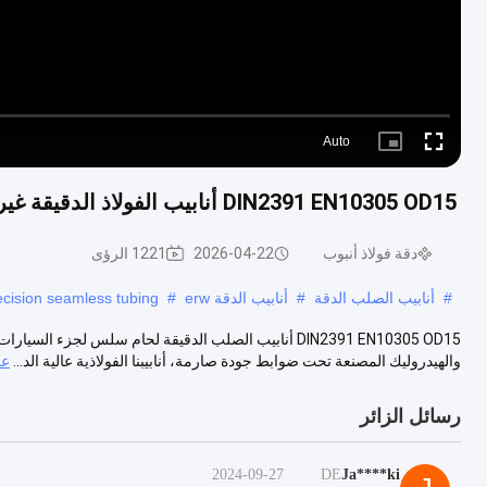
Auto
Picture-
Fullscreen
in-
Picture
DIN2391 EN10305 OD15 أنابيب الفولاذ الدقيقة غير الملحومة والملحومة لأنظمة السيارات والهيدروليكية
دقة فولاذ أنبوب
2026-04-22
1221 الرؤى
#
أنابيب الصلب الدقة
#
أنابيب الدقة erw
#
ecision seamless tubing
DIN2391 EN10305 OD15 أنابيب الصلب الدقيقة لحام سلس لجزء 
والهيدروليك المصنعة تحت ضوابط جودة صارمة، أنابيبنا الفولاذية عالية الد...
عر
رسائل الزائر
2024-09-27
DE
Ja****ki