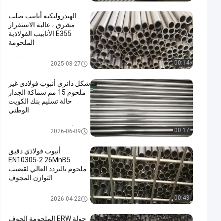
الهيدروليكية أنابيب صلب
مشرق ، عالية الاستقرار
E355 الأنابيب الفولاذية
الملحومة
ساطع يلدّن أنبوب
00:14
2025-08-27
شكل دائري أنبوب فولاذي غير
ملحوم 15 مم سماكة الجدار
حالة تسليم بنك الكويت
الوطني
أنابيب الصلب غير الملحومة
00:17
2026-06-09
أنبوب فولاذي دقيق
EN10305-2 26MnB5
ملحوم بالتردد العالي لقضيب
التوازن المجوف
أنابيب الصلب الملحومة
00:43
2026-04-22
جولة ERW الملحومة الجوف