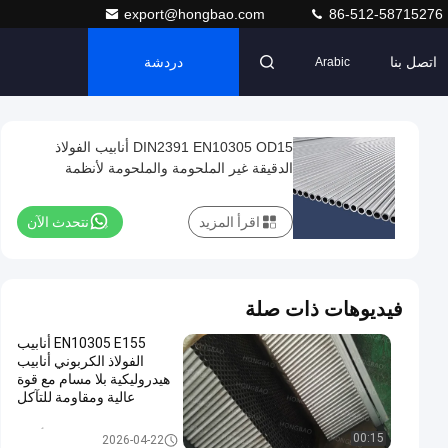
export@hongbao.com
86-512-58715276
اتصل بنا
دردشة
Arabic
DIN2391 EN10305 OD15 أنابيب الفولاذ
الدقيقة غير الملحومة والملحومة لأنظمة
السيارات والهيدروليكية
اقرأ المزيد
نتحدث الآن
فيديوهات ذات صلة
EN10305 E155 أنابيب
الفولاذ الكربوني أنابيب
هيدروليكية بلا مسام مع قوة
عالية ومقاومة للتآكل
دقة فولاذ أنبوب
00:15
2026-04-22