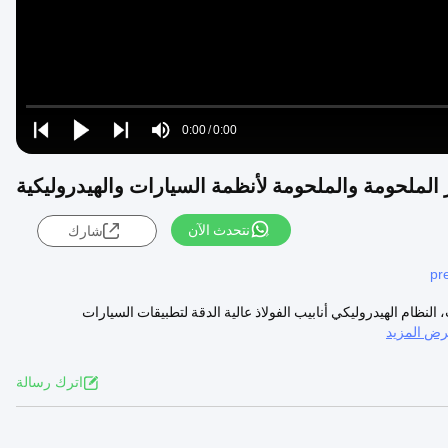
Loaded
:
0%
0:00
/
0:00
Play
Play
Play
Mute
Current
Duration
next
next
Time
نتحدث الآن
شارك
pr
السيارات، النظام الهيدروليكي أنابيب الفولاذ عالية الدقة لتطبيقات السيارات
ض المزيد
اترك رسالة