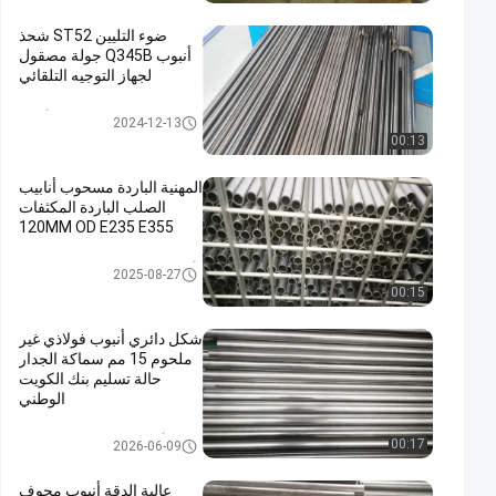
ضوء التليين ST52 شحذ
أنبوب Q345B جولة مصقول
لجهاز التوجيه التلقائي
ساطع يلدّن أنبوب
2024-12-13
00:13
المهنية الباردة مسحوب أنابيب
الصلب الباردة المكثفات
120MM OD E235 E355
أنبوب cold-drawn ملحوم فولاذيّ
2025-08-27
00:15
شكل دائري أنبوب فولاذي غير
ملحوم 15 مم سماكة الجدار
حالة تسليم بنك الكويت
الوطني
أنابيب الصلب غير الملحومة
00:17
2026-06-09
عالية الدقة أنبوب مجوف