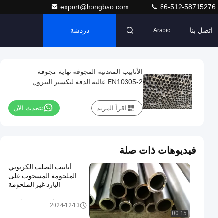
export@hongbao.com
86-512-58715276
اتصل بنا
دردشة
Arabic
الأنابيب المعدنية المجوفة نهاية مجوفة
EN10305-2 عالية الدقة لتكسير البترول
اقرأ المزيد
نتحدث الآن
فيديوهات ذات صلة
أنابيب الصلب الكربوني
الملحومة المسحوب على
البارد غير الملحومة
أنبوب الصلب أجوف
2024-12-13
00:15