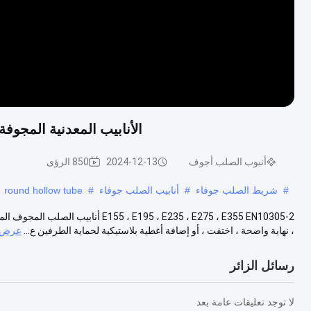
الأنابيب المعدنية المجوفة نهاية مجوفة EN10305-2 ع
أنبوب الصلب أجوف
2024-12-13
850 الرؤى
#
شريط الصلب جوفاء
#
أنابيب الصلب جوفاء
#
round hollow tube
E195 ، E235 ، E275 ، E355 EN10305-2
، نهاية واضحة ، اختفت ، أو إضافة أغطية بلاستيكية لحماية الطرفين ع...
عرض ا
رسائل الزائر
لا توجد تعليقات عامة بعد