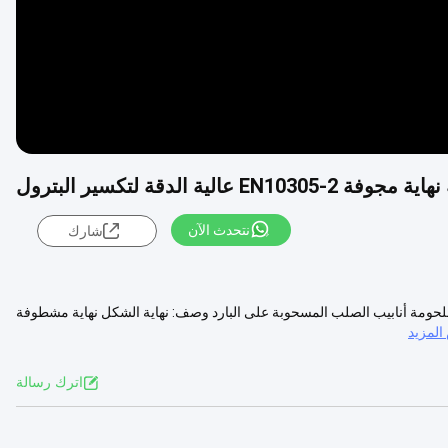
الية الدقة لتكسير البترول
نتحدث الآن
شارك
E155 ،  أنابيب الصلب المجوف الملحومة أنابيب الصلب المسحوبة على البارد وصف: نهاية الشكل نهاية مشطوفة
لمزيد
اترك رسالة