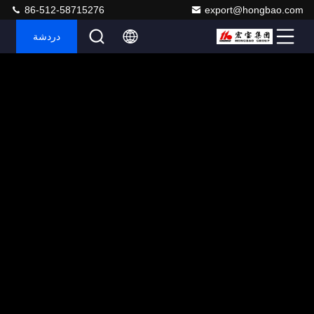
86-512-58715276
export@hongbao.com
دردشة