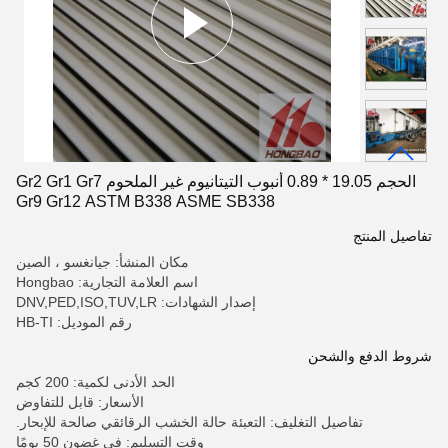
الحجم 19.05 * 0.89 أنبوب التيتانيوم غير الملحوم Gr2 Gr1 Gr7
Gr9 Gr12 ASTM B338 ASME SB338
تفاصيل المنتج
مكان المنشأ: جيانغسو ، الصين
اسم العلامة التجارية: Hongbao
إصدار الشهادات: DNV,PED,ISO,TUV,LR
رقم الموديل: HB-TI
شروط الدفع والشحن
الحد الأدنى لكمية: 200 كجم
الأسعار: قابل للتفاوض
تفاصيل التغليف: التعبئة حالة الخشب الرقائقي صالحة للإبحار.
وقت التسليم: في غضون 50 يومًا