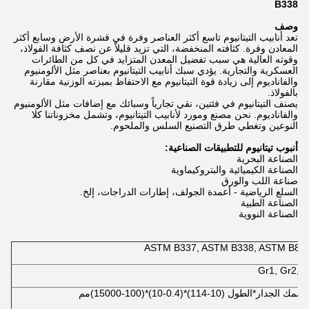
B338
وصف
تعد أنابيب التيتانيوم تاسع أكثر العناصر وفرة في قشرة الأرض وسابع أكثر
المعادن وفرة. كثافته المنخفضة، التي تزيد قليلاً عن نصف كثافة الفولاذ،
وقوته العالية هي سبب تفضيل المعدن المتزايد في كل من الطائرات
العسكرية والتجارية. يؤدي سبك أنابيب التيتانيوم بعناصر مثل الألومنيوم
والفاناديوم إلى زيادة قوة التيتانيوم مع الاحتفاظ بميزته الوزنية مقارنة
بالفولاذ.
يصنف التيتانيوم في فئتين، نقي تجارياً وسبائك مع إضافات مثل الألومنيوم
والفاناديوم. نحن مصنع ومورد لأنابيب التيتانيوم، وتشمل مخزوناتنا كلا
النوعين وتغطي طرق التصنيع السلس والملحوم.
أنبوب تيتانيوم للتطبيقات الصناعية:
الصناعة البحرية
الصناعة الكيميائية والبتروكيماوية
صناعة اللب والورق
السلع الرياضية - أعمدة الجولف، إطارات الدراجات، إلخ.
الصناعة الطبية
الصناعة النووية
ASTM B337, ASTM B338, ASTM B86
Gr1, Gr2, G
لطول (10-114)*(0.4-10)*(100-15000)مم