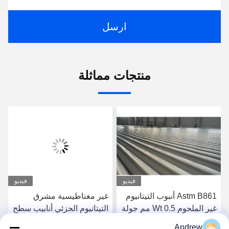
ارسل
منتجات مماثلة
فيديو
فيديو
Astm B861 أنبوب التيتانيوم
غير مغناطيسية مشرق
غير الملحوم Wt 0.5 مم جولة
التيتانيوم الجزئي أنابيب سطح
الصف 9
نيس لسلسلة قلادة اليد
Andrew