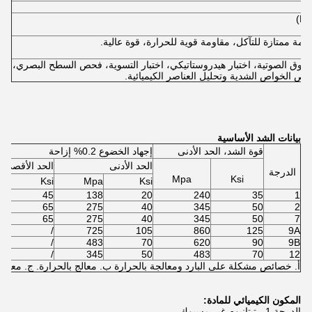
رد
)
مة ممتازة للتآكل، مقاومة قوية للحرارة، قوة عالية.
ت فوق الصوتية، اختبار هيدروستاتيكي، اختبار التسوية، فحص السطح البصري،
حص الخواص الشدية وتحليل العناصر الكيميائية.
بيانات الشد الأساسية
قوة الشد، الحد الأدنى
إجهاد الخضوع 0.2% إزاحة
الحد الأدنى
الحد الأقصى
الدرجة
Mpa
Ksi
a
Ksi
Mpa
Ksi
0
45
138
20
240
35
1
0
65
275
40
345
50
2
0
65
275
40
345
50
7
/
/
725
105
860
125
9A
/
/
483
70
620
90
9B
/
/
345
50
483
70
12
أ. خصائص مشكلة على البارد ومعالجة بالحرارة ب. معالج بالحرارة. ج. معالج
المكون الكيميائي للمادة:
الدرجة 1 - تيتانيوم غير مسبوك.