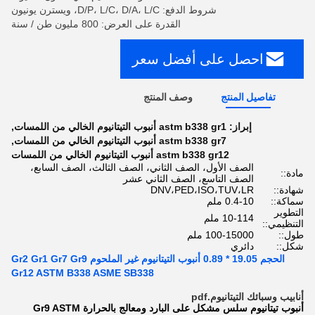
شروط الدفع: D/P، L/C، D/A، L/C، ويسترن يونيون
القدرة على العرض: 800 مليون طن / سنة
احصل على أفضل سعر
تفاصيل المنتج
وصف المنتج
إبراز:
astm b338 gr1 أنبوب التيتانيوم الخالي من اللمسات
,
astm b338 gr7 أنبوب التيتانيوم الخالي من اللمسات
,
astm b338 gr12 أنبوب التيتانيوم الخالي من اللمسات
الصف الأول، الصف الثاني، الصف الثالث، الصف السابع،
مادة::
الصف التاسع، الصف الثاني عشر
شهادة::
DNV،PED،ISO،TUV،LR
سماكة::
0.4-10 ملم
التطوير
10-114 ملم
التنظيمي::
طول::
100-15000 ملم
شكل::
دائري
الحجم 19.05 * 0.89 أنبوب التيتانيوم غير الملحوم Gr2 Gr1 Gr7 Gr9
Gr12 ASTM B338 ASME SB338
أنابيب وسبائك التيتانيوم.pdf
أنبوب تيتانيوم سلس مشكل على البارد ومعالج بالحرارة Gr9 ASTM