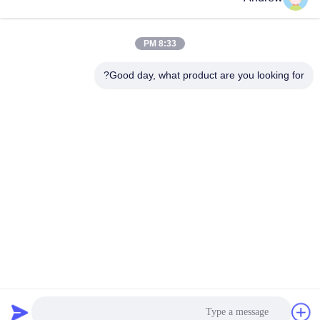
احصل على أفضل سعر
احصل على أفضل سعر
8:33 PM
Good day, what product are you looking for?
Jiangsu Hongbao Group Co., Ltd.
export@hongbao.com
86-512-58715276
DAXIN TOWN، ZHANGJIAGANG، JIANGSU PRCHINA
الصين جودة جيدة أنابيب الصلب الملحومة المورد. حقوق الطبع
والنشر © 2018-2026 Jiangsu Hongbao Group Co., Ltd. جميع
الحقوق محفوظة