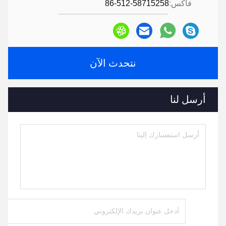
فاكس:
86-512-58715258
نتحدث الآن
أرسل لنا