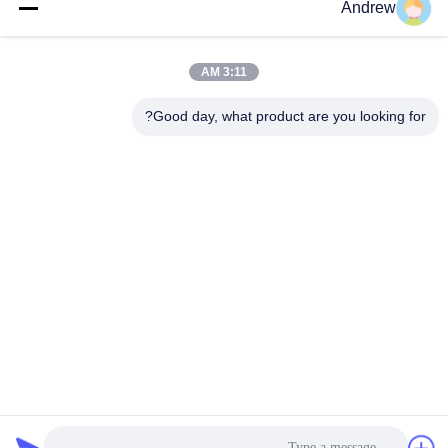
Andrew
احصل على أفضل سعر
احصل على أفضل سعر
3:11 AM
Good day, what product are you looking for?
Jiangsu Hongbao Group Co., Ltd.
export@hongbao.com
86-512-58715276
DAXIN TOWN، ZHANGJIAGANG، JIANGSU PRCHINA
الصين جودة جيدة أنابيب الصلب الملحومة المورد. حقوق الطبع
والنشر © 2018-2026 Jiangsu Hongbao Group Co., Ltd. جميع