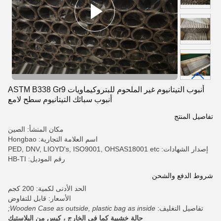
أنبوب التيتانيوم غير الملحوم للبتروكيماويات ASTM B338 Gr9
أنبوب سبائك التيتانيوم سطح لامع
تفاصيل المنتج
مكان المنشأ: الصين
اسم العلامة التجارية: Hongbao
إصدار الشهادات: PED, DNV, LIOYD's, ISO9001, OHSAS18001 etc
رقم الموديل: HB-TI
شروط الدفع والشحن
الحد الأدنى لكمية: 200 كجم
الأسعار: قابل للتفاوض
تفاصيل التغليف:
Wooden Case as outside, plastic bag as inside;
حالة خشبية كما في الخارج ، كيس من البلاستيك