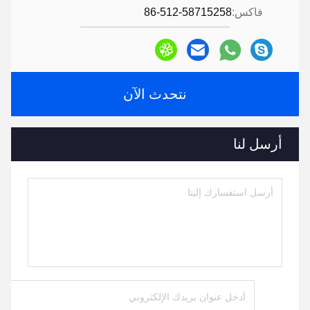
فاكس:
86-512-58715258
نتحدث الآن
أرسل لنا