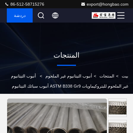
86-512-58715276
export@hongbao.com
دردشة
المنتجات
بيت
>
المنتجات
>
أنبوب التيتانيوم غير الملحوم
>
أنبوب التيتانيوم
غير الملحوم للبتروكيماويات ASTM B338 Gr9 أنبوب سبائك التيتانيوم
سطح لامع