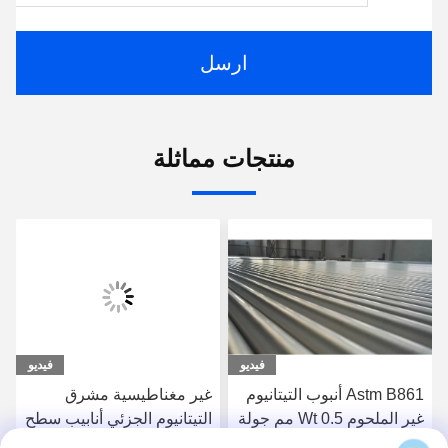
ارسل
منتجات مماثلة
فيديو
فيديو
Astm B861 أنبوب التيتانيوم
غير مغناطيسية مشرق
غير الملحوم Wt 0.5 مم جولة
التيتانيوم الجزئي أنابيب سطح
الصف 9
نيس لسلسلة قلادة اليد