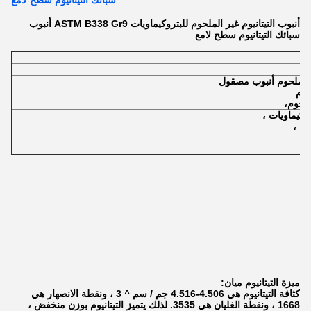
سبائك التيتانيوم سطح لامع
أنبوب التيتانيوم غير الملحوم للبتروكيماويات ASTM B338 Gr9 أنبوب
سبائك التيتانيوم سطح لامع
يوم
لملحوم،
ميزة التيتانيوم ميان:
كثافة التيتانيوم هي 4.506-4.516 جم / سم ^ 3 ، ونقطة الانصهار هي
1668 ، ونقطة الغليان هي 3535. لذلك يتميز التيتانيوم بوزن منخفض ،