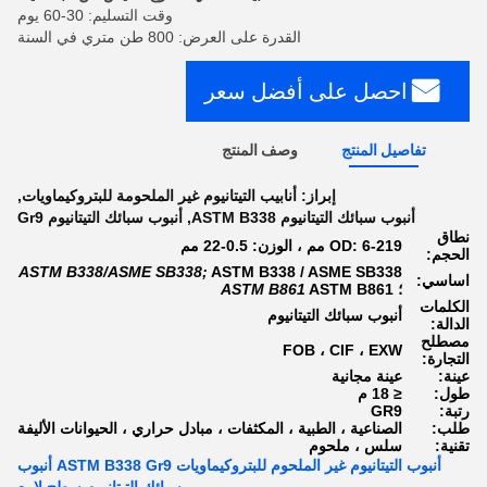
وقت التسليم: 30-60 يوم
القدرة على العرض: 800 طن متري في السنة
احصل على أفضل سعر
تفاصيل المنتج
وصف المنتج
إبراز:
أنابيب التيتانيوم غير الملحومة للبتروكيماويات
,
أنبوب سبائك التيتانيوم ASTM B338
,
أنبوب سبائك التيتانيوم Gr9
نطاق
OD: 6-219 مم ، الوزن: 0.5-22 مم
الحجم:
ASTM B338/ASME SB338;
ASTM B338 / ASME SB338
اساسي:
؛
ASTM B861
ASTM B861
الكلمات
أنبوب سبائك التيتانيوم
الدالة:
مصطلح
FOB ، CIF ، EXW
التجارة:
عينة:
عينة مجانية
طول:
≤ 18 م
رتبة:
GR9
طلب:
الصناعية ، الطبية ، المكثفات ، مبادل حراري ، الحيوانات الأليفة
تقنية:
سلس ، ملحوم
أنبوب التيتانيوم غير الملحوم للبتروكيماويات ASTM B338 Gr9 أنبوب