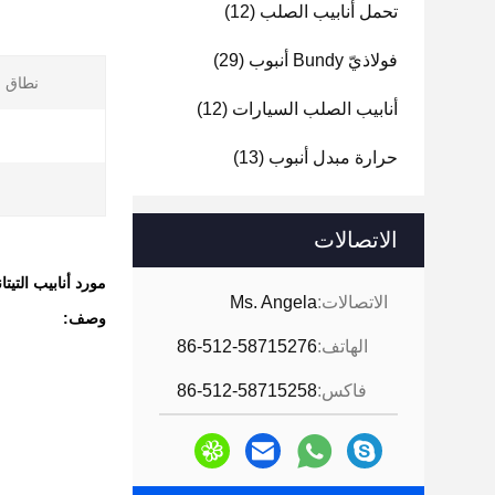
تحمل أنابيب الصلب
(12)
فولاذيّ Bundy أنبوب
(29)
نطاق ا
أنابيب الصلب السيارات
(12)
حرارة مبدل أنبوب
(13)
الاتصالات
مورد أنابيب التيتانيوم Gr7 Gr9 Gr12 أنبوب سبائك التيتانيوم غير الملحوم ASTM B861
الاتصالات:
Ms. Angela
وصف:
الهاتف:
86-512-58715276
فاكس:
86-512-58715258