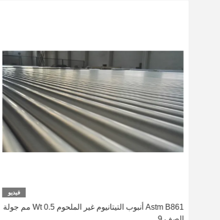
ديو
فيديو
ضادة -
Astm B861 أنبوب التيتانيوم غير الملحوم Wt 0.5 مم جولة
الصف 9