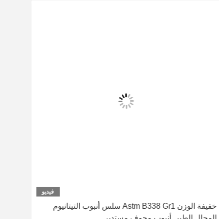
فيديو
خفيفة الوزن Astm B338 Gr1 سلس أنبوب التيتانيوم
المجال الطبي أنبوب مجوف مستدير
بالمو