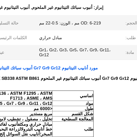
إبراز:
أنبوب سبائك التيتانيوم غير الملحوم
,
أنبوب التيتانيوم غير
لحجم:
OD: 6-219 مم ، الوزن: 0.5-22 مم
حالة التسلي
طلب:
مبادل حراري
الكلمات الرئيسي
Gr1، Gr2، Gr3، Gr5، Gr7، Gr9، Gr11،
مادة:
عين
Gr12
مورد أنابيب التيتانيوم Gr7 Gr9 Gr12 أنبوب سبائك التيتانيوم غير الملحوم ASTM B338 ASME SB338 ASTM B861
ASTM B338 ASME SB338 
136 ، ASTM F1295 ، ASTM
اساسي
F1713 ، ASME ، AMS
مواد
، Gr5 ، Gr7 ، Gr9 ، Gr11 ، Gr12
طول
<6000 مم
شكل القسم
مربع مستدير
المعالجة السطحية
تخليل ، مصقول ، تشطيب لامع 
مبادل حراري ومكثفأنبوب لفائف م
طلب
خط أنابيب البترولالزراعة البحر
المبخر؛أنابيب نقل السوائل إلخ.