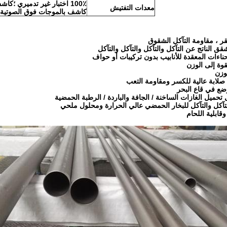
100٪ اختبار غير تدميري ؛كاشف اختبار UT ؛اختبار الشد
معدات التفتيش
كاشف بالموجات فوق الصوتية الر
نقر ، مقاومة التآكل الشقوق
قق الناتج عن التآكل والتآكل والتآكل والتآكل
لانحناءات المعقدة للأنابيب بدون تركيبات أو حواف
قوة إلى الوزن
لوزن
لابة عالية للكسر ومقاومة التعب
ضع في قاع البحر
تحميل الغازات الساخنة / الجافة والباردة / الرطبة الحمضية
تآكل والتآكل للبخار الحمضي عالي الحرارة ومحلول ملحي
قابلية اللحام