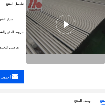
تفاصيل المنتج
إصدار الشهادات: O9001, OHSAS18001 etc
شروط الدفع والش
تفاصيل التغلي
احصل 
نتج
وصف المنتج