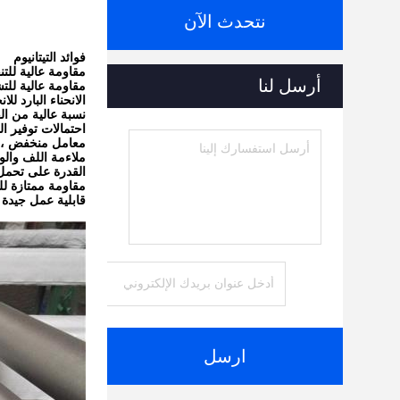
نتحدث الآن
فوائد التيتانيوم
مقاومة عالية للت
أرسل لنا
مقاومة عالية للتش
الانحناء البارد ل
نسبة عالية من ال
احتمالات توفير ا
معامل منخفض ، ص
ملاءمة اللف والو
القدرة على تحمل 
مقاومة ممتازة لل
قابلية عمل جيدة و
ارسل