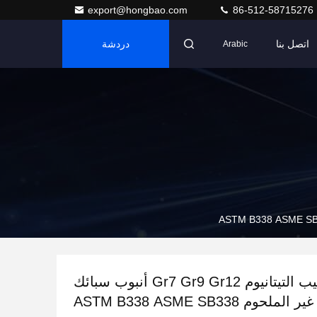
export@hongbao.com
86-512-58715276
اتصل بنا
دردشة
Arabic
مورد أنابيب التيتانيوم Gr7 Gr9 Gr12 أنبوب سبائك
التيتانيوم غير الملحوم ASTM B338 ASME SB338