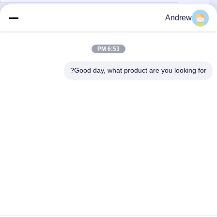
Andrew
ارسل
6:53 PM
Good day, what product are you looking for?
Jiangsu Hongbao Group Co., Ltd.
export@hongbao.com
86-512-58715276
DAXIN TOWN، ZHANGJIAGANG، JIANGSU PRCHINA
الصين جودة جيدة أنابيب الصلب الملحومة المورد. حقوق الطبع