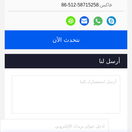
فاكس:
86-512-58715258
نتحدث الآن
أرسل لنا