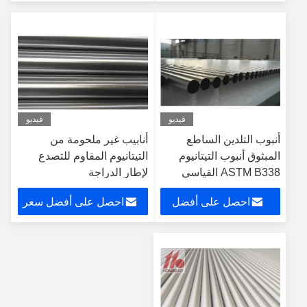
سعر
فيديو
فيديو
أنبوب التلدين الساطع
أنابيب غير ملحومة من
المبثوق أنبوب التيتانيوم
التيتانيوم المقاوم للتصدع
ASTM B338 القياسي
لإطار الدراجة
احصل على أفضل
احصل على أفضل سعر
سعر