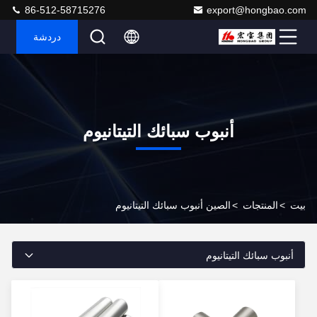
86-512-58715276
export@hongbao.com
دردشة
أنبوب سبائك التيتانيوم
بيت
>
المنتجات
>
الصين أنبوب سبائك التيتانيوم
أنبوب سبائك التيتانيوم