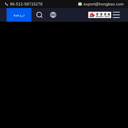
86-512-58715276
export@hongbao.com
دردشة