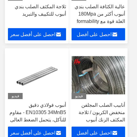
عالية الكثافة الصلب بندي
ثلاجة المكثف الصلب بندي
أنبوب أكثر من 180Mpa
أنبوب للتكييف والتبريد
الغلة قوة مع formability
ممتاز
احصل على أفضل
احصل على أفضل سعر
سعر
فيديو
فيديو
أنابيب الصلب المجلفن
أنبوب فولاذي دقيق
منخفض الكربون / ثلاجة
EN10305 34MnB5 - مقاوم
المكثف الزنك أنبوب
للتآكل، يتحمل الضغط العالي
المغلفة
بأبعاد دقيقة
احصل على أفضل
احصل على أفضل سعر