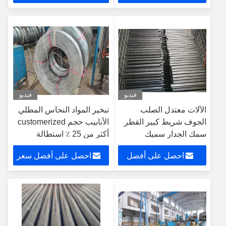
سعر
فيديو
فيديو
الآلات معتدل الصلب
تبخير المواد النحاس المطلي
الجوف شريط كبير القطر
الأنابيب حجم customerized
سمك الجدار سميك
أكثر من 25 ٪ استطالة
DIN2391
احصل على أفضل
احصل على أفضل سعر
سعر