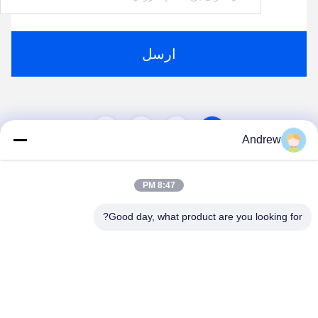
ارسل
2
1
Andrew
8:47 PM
Good day, what product are you looking for?
Jiangsu Hongbao Group Co., Ltd.
export@hongbao.com