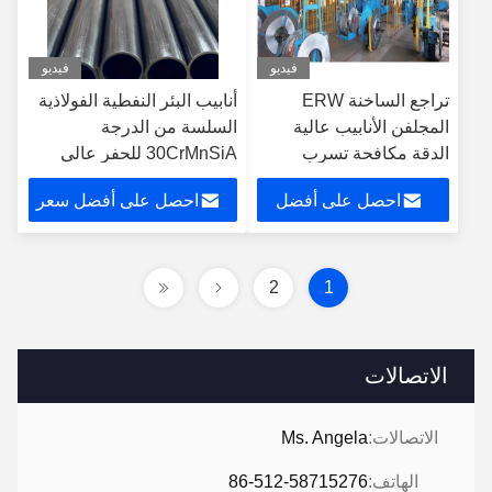
فيديو
فيديو
تراجع الساخنة ERW
أنابيب البئر النفطية الفولاذية
المجلفن الأنابيب عالية
السلسة من الدرجة
الدقة مكافحة تسرب
30CrMnSiA للحفر عالي
لمكيف الهواء
الضغط مع مقاومة للتآكل
احصل على أفضل
احصل على أفضل سعر
سعر
2
1
الاتصالات
الاتصالات:
Ms. Angela
الهاتف:
86-512-58715276