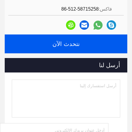
فاكس:
86-512-58715258
نتحدث الآن
أرسل لنا