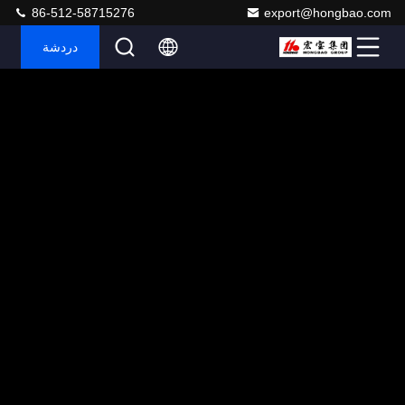
86-512-58715276
export@hongbao.com
دردشة