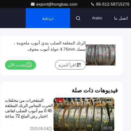
export@hongbao.com
86-512-58715276
اتصل بنا
دردشة
Arabic
الزنك المغلفة الصلب بندي أنبوب ملحومة ،
سمك 4.76mm جولة أنبوب مجوف
اقرأ المزيد
نتحدث الآن
فيديوهات ذات صلة
المتفجرات من مخلفات
الحرب النحاس الزنك المغلفة
0.45 مم أنبوب الصلب لفائف
اختبار رش الملح 72 ساعة
120 ساعة
فولاذيّ Bundy أنبوب
00:15
2025-08-24