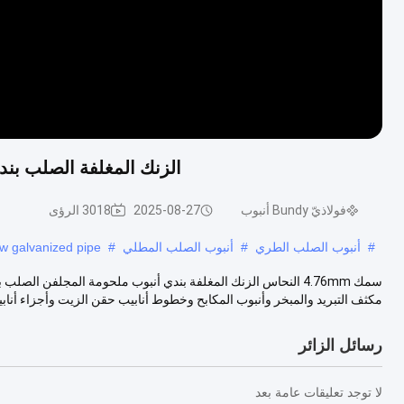
الزنك المغلفة الصلب بندي أنبوب مل
فولاذيّ Bundy أنبوب
2025-08-27
3018 الرؤى
#
أنبوب الصلب الطري
#
أنبوب الصلب المطلي
#
w galvanized pipe
سمك 4.76mm النحاس الزنك المغلفة بندي أنبوب ملحومة المجلفن
مكثف التبريد والمبخر وأنبوب المكابح وخطوط أنابيب حقن الزيت وأجزاء أنابيب
رسائل الزائر
لا توجد تعليقات عامة بعد