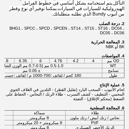
التآكل.يتم استخدامه بشكل أساسي في خطوط الفرامل
الهيدروليكية للسيارات في السيارات.يمكننا توفير أي نوع وقطر
من أنبوب Bundy الذي تطلبه متطلباتك.
2. درجة الصلب
BHG1 ، SPCC ، SPCD ، SPCEN ، ST14 ، ST15 ، ST16 ، DC04 ،
DC05 ، DC06
3. المعالجة الحرارية
BK أو NBK
4. المواصفات
OD مم
4
4.2
4.76
6
6.35
7.8
WT
0.5-1.0 مم (0.5-0.7 مم الوزن الشائع)
تسامح
± 0.05 مم
طول
180 كجم / لفائف ؛700-1000 م / لفائف ؛حسب طلب الزبون
5. عملية الإنتاج
لحام الأنبوب - السحب البارد (تقليل القطر) - التلدين في الغلاف الجوي
المحمي - التنظيف - كشف التسرب - طلاء الزنك / النحاس - الحفاظ على
الضغط (محكم الإغلاق) - التعبئة
6. المعالجة السطحية
طلاء
سماكة
مد
نحاس / زنك أبيض / زنك ملون
8 ميكرومتر
PVF
8 ميكرومتر + 20 ميكرومتر
00
الزنك الأخضر العسكري
8 ميكرومتر