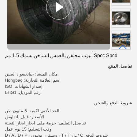
Spcc Spcd أنبوب مجلفن بالغمس الساخن بسمك 1.5 مم
تفاصيل المنتج
مكان المنشأ: جيانغسو ، الصين
اسم العلامة التجارية: Hongbao
إصدار الشهادات: ISO
رقم الموديل: BHG1
شروط الدفع والشحن
الحد الأدنى لكمية: 5 مليون طن
الأسعار: قابل للتفاوض
تفاصيل التغليف: حزمة ملف ابحار ابحار التعبئة
وقت التسليم: 15 يوم عمل
شروط الدفع: T / T ، L / C ، ويسترن يونيون ، D / A ، D / P