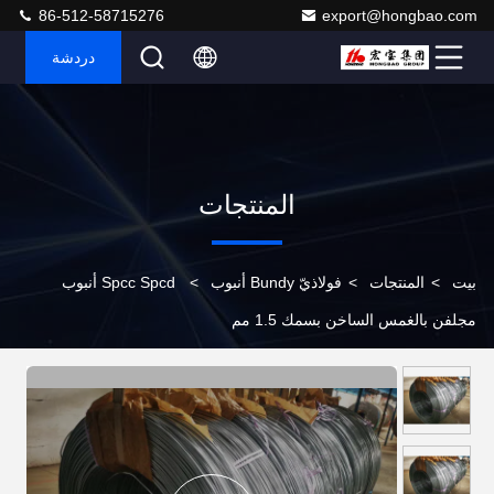
86-512-58715276
export@hongbao.com
دردشة
المنتجات
بيت
>
المنتجات
>
فولاذيّ Bundy أنبوب
>
Spcc Spcd أنبوب
مجلفن بالغمس الساخن بسمك 1.5 مم