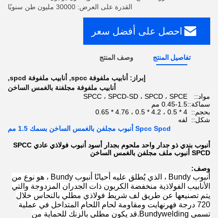
القدرة على العرض: 30000 مليون طن سنويًا
احصل على أفضل سعر
تفاصيل المنتج
وصف المنتج
إبراز:
أنابيب ملفوفة spcc
,
أنابيب ملفوفة spcd
,
أنابيب ملفوفة مجلفنة بالغمس الساخن
مواد::
SPCC ، SPCD-SD ، SPCD ، SPCE
سماكة::
0.45-1.5 مم
بحجم::
4 * 0.5 ، 4.2 * 0.5 ، 4.76 * 0.65
شكل::
لفه
Spcc Spcd أنبوب مجلفن بالغمس الساخن بسمك 1.5 مم
أنبوب بندي ذو جدار واحد ملحوم بجدار أسود أنبوب فولاذي عادي SPCC
SPCD أنبوب ملف مجلفن بالغمس الساخن
وصف:
أنبوب Bundy ، الذي يُطلق عليه أحيانًا أنبوب Bundy ، هو نوع من
الأنابيب الفولاذية منخفضة الكربون ذات الجدران المزدوجة والتي
يتم تصنيعها عن طريق لف شريط فولاذي مطلي بالنحاس خلال
720 درجة فهرنهايت ومقاومة لحام اللحام المتداخل في عملية
تسمى Bundywelding.قد يكون مطلي بالزنك للحماية من