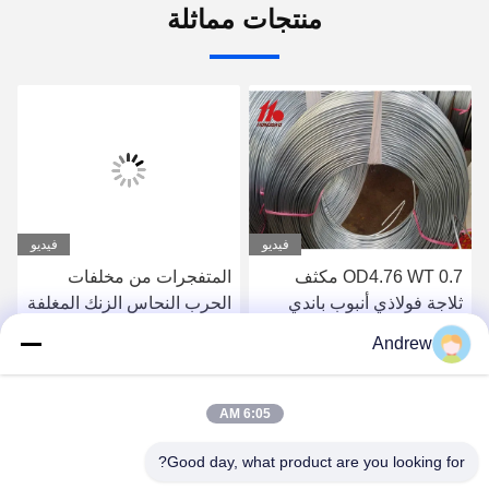
منتجات مماثلة
فيديو
فيديو
OD4.76 WT 0.7 مكثف
المتفجرات من مخلفات
ثلاجة فولاذي أنبوب باندي
الحرب النحاس الزنك المغلفة
أنبوب فولاذي مطلي بالزنك
0.45 مم أنبوب الصلب لفائف
Andrew
اختبار رش الملح 72 ساعة
احصل على أفضل سعر
احصل على أفضل سعر
120 ساعة
6:05 AM
Good day, what product are you looking for?