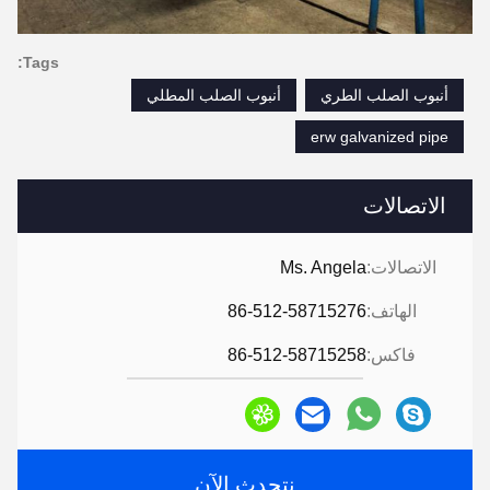
Tags:
أنبوب الصلب الطري
أنبوب الصلب المطلي
erw galvanized pipe
الاتصالات
الاتصالات:
Ms. Angela
الهاتف:
86-512-58715276
فاكس:
86-512-58715258
نتحدث الآن