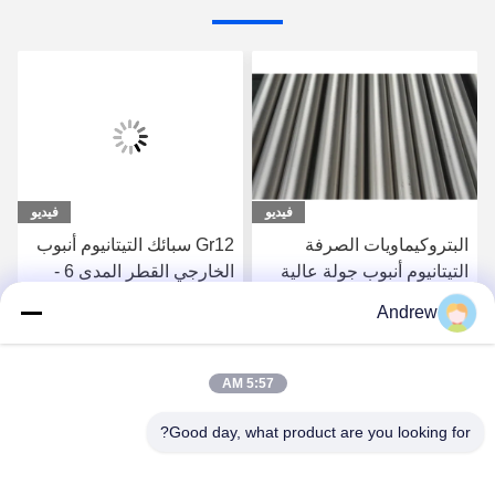
فيديو
فيديو
البتروكيماويات الصرفة
Gr12 سبائك التيتانيوم أنبوب
التيتانيوم أنبوب جولة عالية
الخارجي القطر المدى 6 -
المقاومة للتآكل. ASTM
219mm للصناعات الكيماوية
Andrew
B338
احصل على أفضل سعر
احصل على أفضل سعر
5:57 AM
Good day, what product are you looking for?