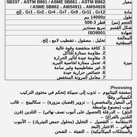
معيار
SB337 ، ASTM B861 / ASME SB861 ، ASTM B862
/ ASME SB862 ، AMS4911 ، AMS4928
مادة
Gr1 ، Gr2 ، Gr4 ، Gr7 ، Gr9 ، Gr11 ، Gr12 ، إلخ
طول
≤14000 مم
الحجم (مم)
قطر 3-508
شكل القسم
مربع مستدير
شهادة
ISO9001
المعالجة
تخليل ، مصقول ، تشطيب لامع ، إلخ.
السطحية
1. كثافة منخفضة وقوة عالية
2. مقاومة ممتازة للتآكل
3. مقاومة جيدة لتأثير الحرارة
ميزة
4. تحمل ممتازة لخاصية التبريد
5. غير مغناطيسية وغير سامة
6. خصائص حرارية جيدة
7. معامل المرونة المنخفض
Prcossing:
إسفنجة التيتانيوم ← تذوب إلى سبيكة (تحكم في محتوى التركيب
الكيميائي وفقًا
إلى المعيار والمخصص) ← تزوير (قضبان مزورة) ← سكالبينج ← قالب
أنبوب (مصنوع بواسطة
البثق) ← الدرفلة (الحصول على أنبوب نصف نهائي) ← التلدين (فرن
التلدين بالفراغ) ←
الاستقامة ← التفصيل ← التخليل (محلول حمض النيتريك) ← الأنبوب
النهائي ← الاختبار (البعد
والممتلكات الميكانيكية) ← التعبئة ← الشحن