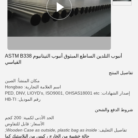
أنبوب التلدين الساطع المبثوق أنبوب التيتانيوم ASTM B338
القياسي
تفاصيل المنتج
مكان المنشأ: الصين
اسم العلامة التجارية: Hongbao
إصدار الشهادات: PED, DNV, LIOYD's, ISO9001, OHSAS18001 etc
رقم الموديل: HB-TI
شروط الدفع والشحن
الحد الأدنى لكمية: 200 كجم
الأسعار: قابل للتفاوض
تفاصيل التغليف:
Wooden Case as outside, plastic bag as inside;
حالة خشبية من الخارج ، كيس من البلاستيك كما