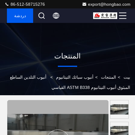
86-512-58715276
export@hongbao.com
دردشة
المنتجات
بيت
>
المنتجات
>
أنبوب سبائك التيتانيوم
>
أنبوب التلدين الساطع
المبثوق أنبوب التيتانيوم ASTM B338 القياسي