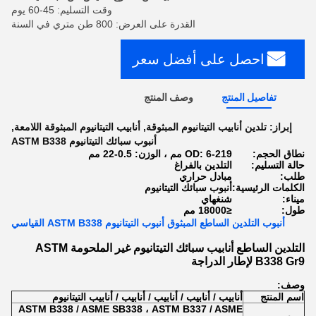
وقت التسليم: 45-60 يوم
القدرة على العرض: 800 طن متري في السنة
احصل على أفضل سعر
تفاصيل المنتج
وصف المنتج
إبراز:
تلدين أنابيب التيتانيوم المبثوقة
,
أنابيب التيتانيوم المبثوقة اللامعة
,
أنبوب سبائك التيتانيوم ASTM B338
نطاق الحجم:
OD: 6-219 مم ، الوزن: 0.5-22 مم
حالة التسليم:
التلدين بالفراغ
طلب:
مبادل حراري
الكلمات الرئيسية:
أنبوب سبائك التيتانيوم
ميناء:
شنغهاي
طول:
≤18000 مم
أنبوب التلدين الساطع المبثوق أنبوب التيتانيوم ASTM B338 القياسي
التلدين الساطع أنابيب سبائك التيتانيوم غير الملحومة ASTM
B338 Gr9 لإطار الدراجة
وصف:
اسم المنتج
أنابيب / أنابيب / أنابيب / أنابيب / أنابيب التيتانيوم
ASTM B338 / ASME SB338 ، ASTM B337 / ASME